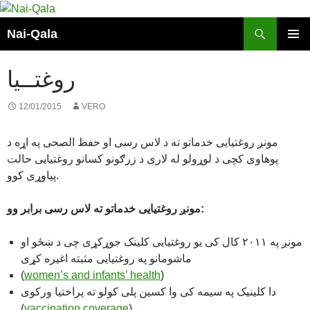
Skip
to
Search
Nai-Qala
content
PRIMAR
MENU
روغتــیا
12/01/2015
VERO
مونږ روغتیایی خدماتو ته د لاس رسی او حفظ الصحی په اړه د
پوهاوی کچی د لوړولو له لاری د زرګونو کسانو روغتیایی حالت
پیاوړی کوو.
مونږ روغتیایی خدماتو ته لاس رسی برابر وو:
مونږ په ۲۰۱۱ کال کی یو روغتیایی کلینک جوړکړی چی د ښځو او
ماشومانو په روغتیایی مثبته اغیره کړی
(
women’s and infants’ health
)
دا کلینیک په سیمه کی وا کسین پلی کولو ته پراختیا ورکوی
(
vaccination coverage
)