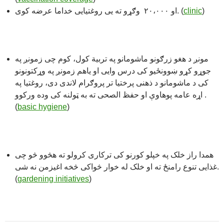
او ۲۰،۰۰۰ وګړو ته یی روغتیایی خداما عرضه کوی. (
clinic
)
مونږ د هغو زرګونو ماشومانو په تربیة کول، کوم چی زمونږ په
جوړو کړو ښوونځیو کی درس وایی او یاهم زمونږ په وړکتونونو
کی د ماشومانو د ذهنی پرختیا تر پروګرام لاندی دی، روغتیا په
اړه عامه پوهاوې او حفظ الصحی ته به ټولنه کی وده ورکوو .
(
basic hygiene
)
همدا راز خلک په خپلو کورنو کی ترکاری کرولو ته هڅوو څو چی
غذایی تنوع رامنځ ته او خلک له خوار څواکی څخه اغیزمن نه شی.
(
gardening initiatives
)