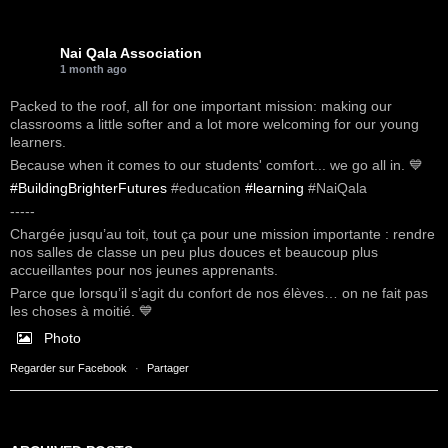
Nai Qala Association
1 month ago
Packed to the roof, all for one important mission: making our
classrooms a little softer and a lot more welcoming for our young
learners.
Because when it comes to our students' comfort... we go all in. 💙
#BuildingBrighterFutures
#education
#learning
#NaiQala
-----
Chargée jusqu’au toit, tout ça pour une mission importante : rendre
nos salles de classe un peu plus douces et beaucoup plus
accueillantes pour nos jeunes apprenants.
Parce que lorsqu’il s’agit du confort de nos élèves… on ne fait pas
les choses à moitié. 💙
Photo
Regarder sur Facebook
·
Partager