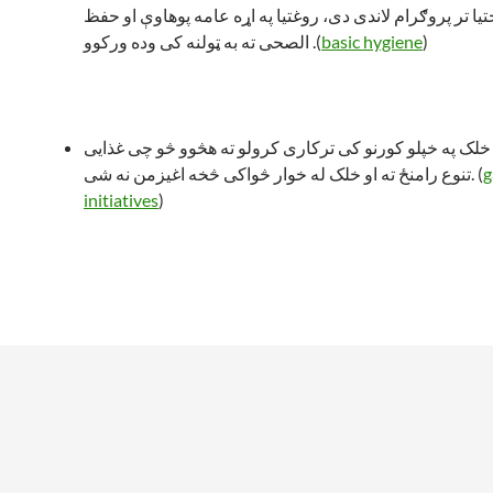
یا تر پروګرام لاندی دی، روغتیا په اړه عامه پوهاوې او حفظ
)
basic hygiene
الصحی ته به ټولنه کی وده ورکوو .(
 خلک په خپلو کورنو کی ترکاری کرولو ته هڅوو څو چی غذایی
g
تنوع رامنځ ته او خلک له خوار څواکی څخه اغیزمن نه شی. (
initiatives
)