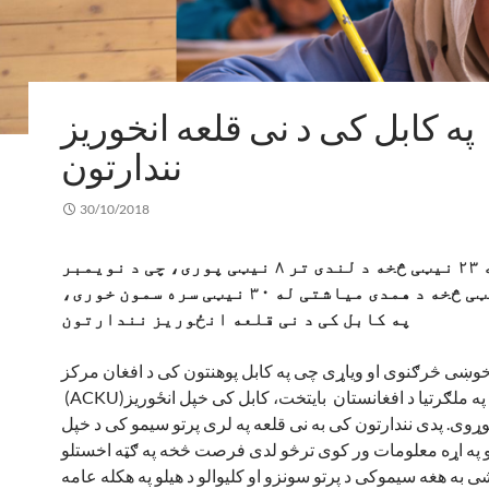
په کابل کی د نی قلعه انخوریز
نندارتون
30/10/2018
د لړم له ۲۳ نیټی څخه د لندی تر ۸ نیټی پوری، چی د نویمبر
له ۱۴ نیټی څخه د همدی میاشتی له ۳۰ نیټی سره سمون خوری،
په کابل کی د نی قلعه انځوریز نندارتون
خوښی څرګنوی او ویاړی چی په کابل پوهنتون کی د افغان مرکز
(ACKU)سره په ملګرتیا د افغانستان بایتخت، کابل کی خپل انځوریز
وړوی. پدی نندارتون کی به نی قلعه په لری پرتو سیمو کی د خپل
 په اړه معلومات ور کوی ترڅو لدی فرصت څخه په ګټه اخستلو
 به هغه سیموکی د پرتو سونزو او کلیوالو د هیلو په هکله عامه