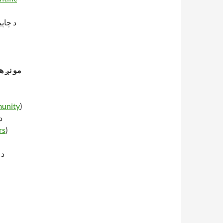
د چاپ
مو نږ ه
munity
)
د
rs
)
د 