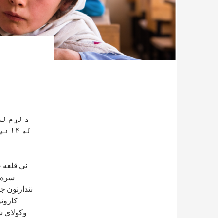
نی قلعه 
نندارتون ج
کارونو
وکولای شی