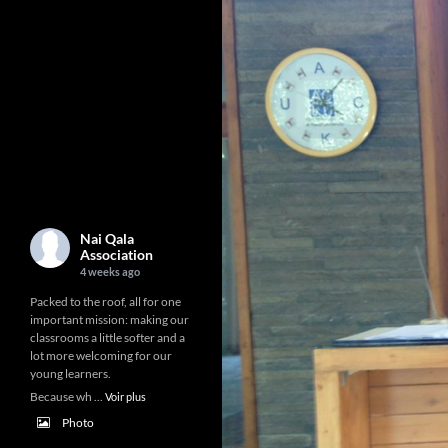
Nai Qala
Association
4 weeks ago
Packed to the roof, all for one
important mission: making our
classrooms a little softer and a
lot more welcoming for our
young learners.
Because wh
...
Voir plus
Photo