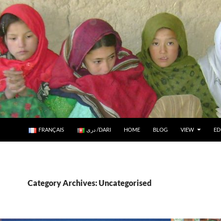
ED
VIEW
BLOG
HOME
دری /DARI
FRANÇAIS
Category Archives: Uncategorised