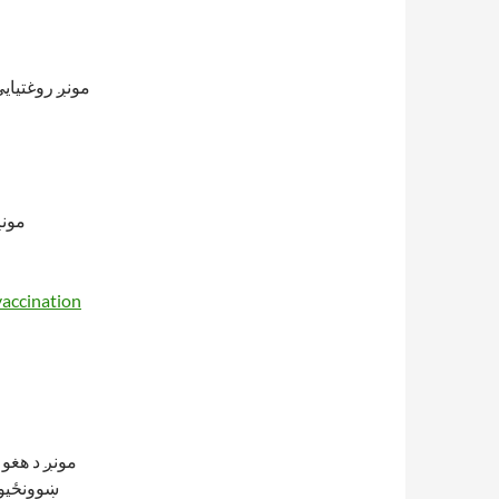
مونږ روغتیای
vaccination
مونږ د هغو 
ښوونځیو 