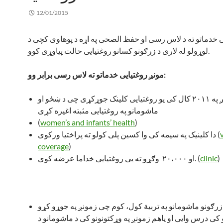
12/01/2015
ی خدماتو ته د لاس رسی او حفظ الصحی په اړه د پوهاوی کچی د
لوړولو له لاری د زرګونو کسانو روغتیایی حالت پیاوړی کوو.
مونږ روغتیایی خدماتو ته لاس رسی برابر وو:
مونږ په ۲۰۱۱ کال کی یو روغتیایی کلینک جوړکړی چی د ښځو او
ماشومانو په روغتیایی مثبته اغیره کړی
(
women’s and infants’ health
)
دا کلینیک په سیمه کی وا کسین پلی کولو ته پراختیا ورکوی (
coverage
)
)
clinic
او ۲۰،۰۰۰ وګړو ته یی روغتیایی خداما عرضه کوی. (
زرګونو ماشومانو په تربیة کول، کوم چی زمونږ په جوړو کړو
کی درس وایی او یاهم زمونږ په وړکتونونو کی د ماشومانو د