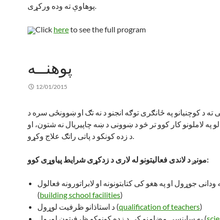
پوهاوې ته وده ورکړی.
Click
here
to see the full program
پوهنــه
12/01/2015
ته د کوچنیانو په ځانګری توګه انجنو د نه تګ او ښوونځی سره د
 په لاملونو کار کوو تر څو د ښوونی د ښه چاپیریال نه شتون، او
د زده کونکو د پاتی راتګ علاج وکړو.
مونږ د لاندی فعالیتونو له لاری د زدکړی شرایط پیاوړی کوو:
ودانی جوړول او په هغو کی کتابتونونه او لابراتورونه فعالول
(
building school facilities
)
)
qualification of teachers
د استاذانو ظرفیت لوړول (
scie
په ساینسی مضامنو کی د زده کونوکو ظرفیتون لوړول (