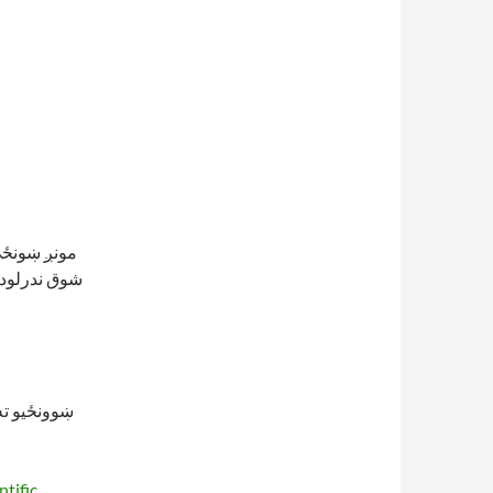
مونږ ښونځی 
شوق ندرلودلو
ښوونځیو ته 
ntific