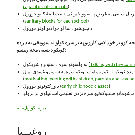
capacities of students
)
یریال ساتنی په غرض په ښوونځیو کی د بیت الخلاګانو جوړول
(
sanitary blocks for each school
)
د ښونځیو د شا او خوا دیوالونو جوړول
څه کوو تر څو د لانی کارونو په تر سره کولو له ښوونځی نه د زده
:
کونکو د تښتی مخه ونیسو
Talking with the com
له ولسونو سره د ستونزو شریکول (
 زده کونکو له کورنیو او ښوونکو سره په ستونزو غوڼدی نیول
(
motivation meeting with children, parents and teache
)
early childhood classes
د وړکتونونو جوړول (
ماشومانو هستوکنځیو سره نژدی تعلیمی اسانتیاوی برابرولږ
بیرته کورپاڼه ته
روغتــیا