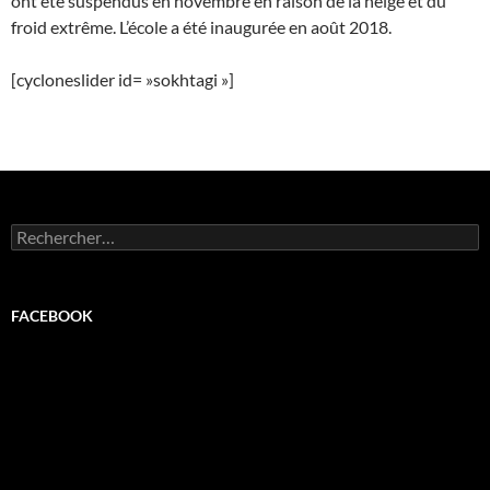
ont été suspendus en novembre en raison de la neige et du
froid extrême. L’école a été inaugurée en août 2018.
[cycloneslider id= »sokhtagi »]
Rechercher :
FACEBOOK