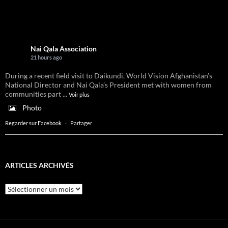
Nai Qala Association
21 hours ago
During a recent field visit to Daikundi, World Vision Afghanistan’s
National Director and Nai Qala’s President met with women from
communities part
...
Voir plus
Photo
Regarder sur Facebook
·
Partager
ARTICLES ARCHIVÉS
Articles
archivés