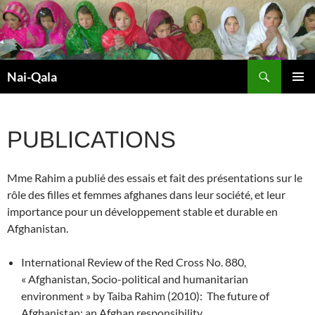
Aller
au
contenu
Recherche
Nai-Qala
MENU
PRINCI
PUBLICATIONS
Mme Rahim a publié des essais et fait des présentations sur le
rôle des filles et femmes afghanes dans leur société, et leur
importance pour un développement stable et durable en
Afghanistan.
International Review of the Red Cross No. 880,
« Afghanistan, Socio-political and humanitarian
environment » by Taiba Rahim (2010): The future of
Afghanistan: an Afghan responsibility.