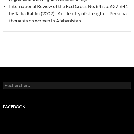
International Review of the Red Cross No. 847, p. 627-641
by Taiba Rahim (2002): An identity of strength – Personal
thoughts on women in Afghanistan.
Rechercher :
FACEBOOK