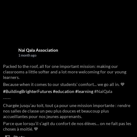
Nai Qala Association
1 month ago
Packed to the roof, all for one important mission: making our
classrooms a little softer and a lot more welcoming for our young
learners.
Because when it comes to our students' comfort... we go all in. 💙
#BuildingBrighterFutures
#education
#learning
#NaiQala
-----
Chargée jusqu’au toit, tout ça pour une mission importante : rendre
nos salles de classe un peu plus douces et beaucoup plus
accueillantes pour nos jeunes apprenants.
Parce que lorsqu’il s’agit du confort de nos élèves… on ne fait pas les
choses à moitié. 💙