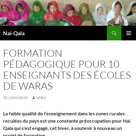
Aller
au
contenu
Recherche
Nai-Qala
MENU
PRINCI
FORMATION
PÉDAGOGIQUE POUR 10
ENSEIGNANTS DES ÉCOLES
DE WARAS
13/03/2019
VERO
La faible qualité de l’enseignement dans les zones rurales
reculées du pays est une constante préoccupation pour Nai
Qala qui s’est engagé, cet hiver, à soutenir à nouveau un
projet de formation.