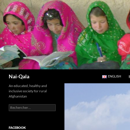
Aller
au
contenu
Recherche
Nai-Qala
ENGLISH
An educated, healthy and
inclusive society for rural
Afghanistan
Rechercher :
FACEBOOK