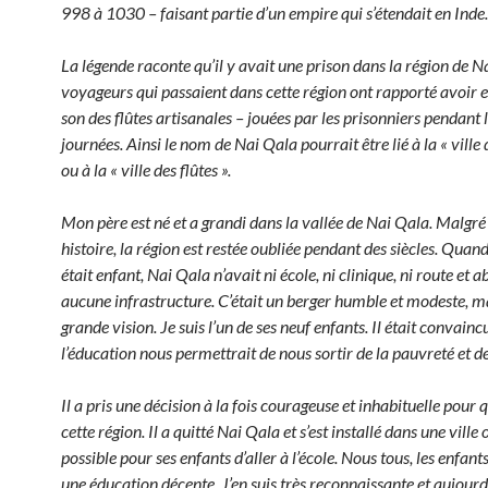
998 à 1030 – faisant partie d’un empire qui s’étendait en Inde
La légende raconte qu’il y avait une prison dans la région de N
voyageurs qui passaient dans cette région ont rapporté avoir 
son des flûtes artisanales – jouées par les prisonniers pendant 
journées. Ainsi le nom de Nai Qala pourrait être lié à la « vill
ou à la « ville des flûtes ».
Mon père est né et a grandi dans la vallée de Nai Qala. Malgré
histoire, la région est restée oubliée pendant des siècles. Qua
était enfant, Nai Qala n’avait ni école, ni clinique, ni route et
aucune infrastructure. C’était un berger humble et modeste, m
grande vision. Je suis l’un de ses neuf enfants. Il était convainc
l’éducation nous permettrait de nous sortir de la pauvreté et d
Il a pris une décision à la fois courageuse et inhabituelle pour 
cette région. Il a quitté Nai Qala et s’est installé dans une ville o
possible pour ses enfants d’aller à l’école. Nous tous, les enfant
une éducation décente. J’en suis très reconnaissante et aujourd’