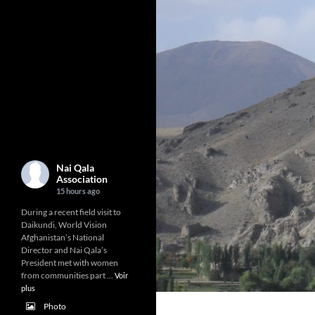
Nai Qala
Association
15 hours ago
During a recent field visit to
Daikundi, World Vision
Afghanistan’s National
Director and Nai Qala’s
President met with women
from communities part
...
Voir
plus
Photo