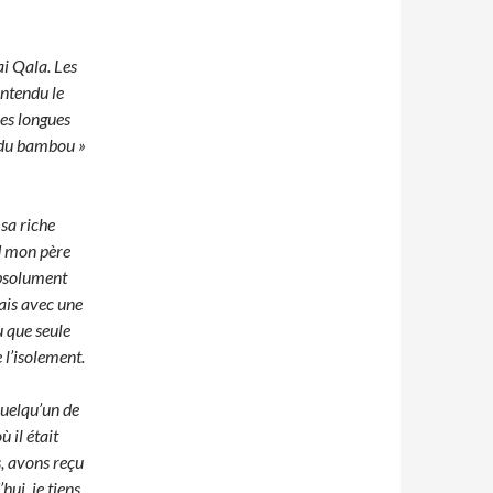
.
ai Qala. Les
entendu le
les longues
e du bambou »
 sa riche
nd mon père
 absolument
ais avec une
u que seule
e l’isolement.
quelqu’un de
ù il était
s, avons reçu
hui, je tiens