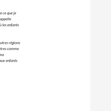
e ce que je
rappelle
 les enfants
utres régions
’autres comme
 ma
 aux enfants