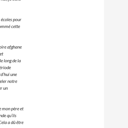
s écoles pour
 nommé cette
toire afghane
et
e long de la
période
rd’hui une
eler notre
er un
e mon père et
de qu’ils
Cela a dû être