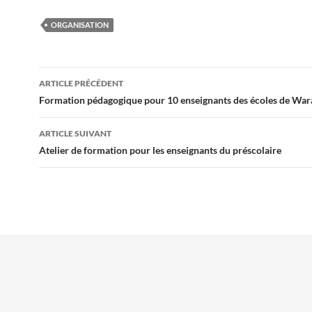
ORGANISATION
Navigation
ARTICLE PRÉCÉDENT
des
Formation pédagogique pour 10 enseignants des écoles de War
articles
ARTICLE SUIVANT
Atelier de formation pour les enseignants du préscolaire