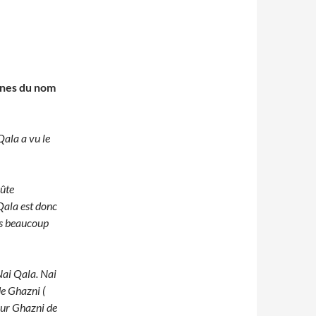
gines du nom
Qala a vu le
 Qala est donc
ois beaucoup
 Nai Qala. Nai
de Ghazni (
sur Ghazni de