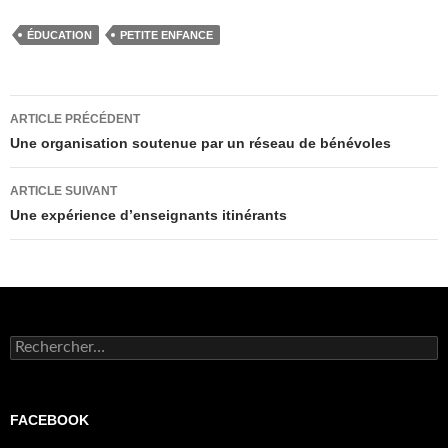
ÉDUCATION
PETITE ENFANCE
Navigation
ARTICLE PRÉCÉDENT
des
Une organisation soutenue par un réseau de bénévoles
articles
ARTICLE SUIVANT
Une expérience d’enseignants itinérants
Rechercher :
FACEBOOK